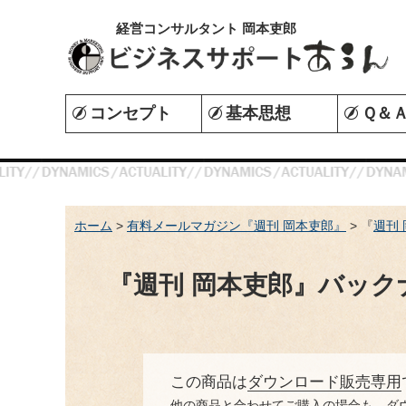
経営コンサルタント 岡本吏郎
コンセプト
基本思想
Ｑ＆
ホーム
>
有料メールマガジン『週刊 岡本吏郎』
> 『
週刊
『週刊 岡本吏郎』バック
この商品は
ダウンロード販売専用
他の商品と合わせてご購入の場合も、ダ