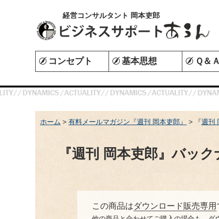
経営コンサルタント 岡本吏郎
コンセプト
基本思想
Ｑ＆
ホーム
>
有料メールマガジン『週刊 岡本吏郎』
> 『
週刊
『週刊 岡本吏郎』バック
この商品は
ダウンロード販売専用
他の商品と合わせてご購入の場合も、ダ